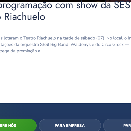
 programação com show da SES
o Riachuelo
s lotaram o Teatro Riachuelo na tarde de sábado (07). No local, o In
ações da orquestra SESI Big Band, Waldonys e do Circo Grock —
trega da premiação a
BRE NÓS
PARA EMPRESA
PAR