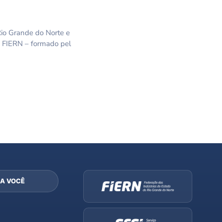
Rio Grande do Norte e
a FIERN – formado pel
A VOCÊ