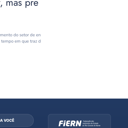
r, mas pre
vimento do setor de en
mo tempo em que traz d
A VOCÊ