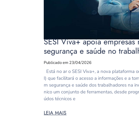
SESI Viva+ apoia empresas n
segurança e saúde no trabal
Publicado em 23/04/2026
Está no ar o SESI Viva+, a nova plataforma on
I) que facilitará o acesso a informações e a 
m segurança e saúde dos trabalhadores na in
nico um conjunto de ferramentas, desde prog
údos técnicos e
LEIA MAIS