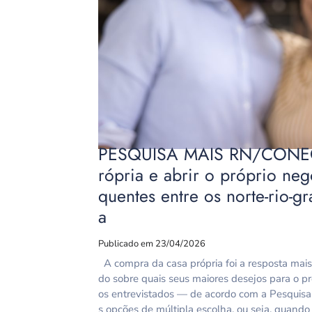
PESQUISA MAIS RN/CONECT
rópria e abrir o próprio neg
quentes entre os norte-rio-g
a
Publicado em 23/04/2026
A compra da casa própria foi a resposta mai
do sobre quais seus maiores desejos para o p
os entrevistados — de acordo com a Pesquis
s opções de múltipla escolha, ou seja, quando