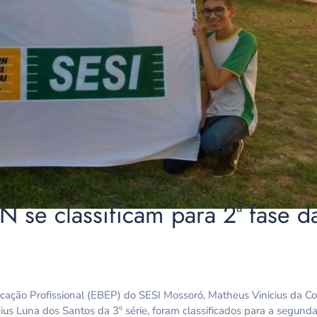
N se classificam para 2ª fase 
ação Profissional (EBEP) do SESI Mossoró, Matheus Vinicius da Co
ius Luna dos Santos da 3º série, foram classificados para a segunda