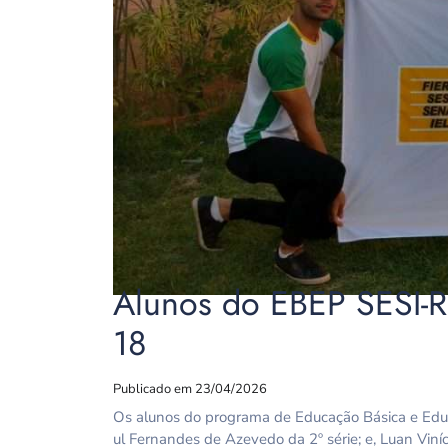
Alunos do EBEP SESI-R
18
Publicado em 23/04/2026
Os alunos do programa de Educação Básica e Educ
ul Fernandes de Azevedo da 2º série; e, Luan Viníc