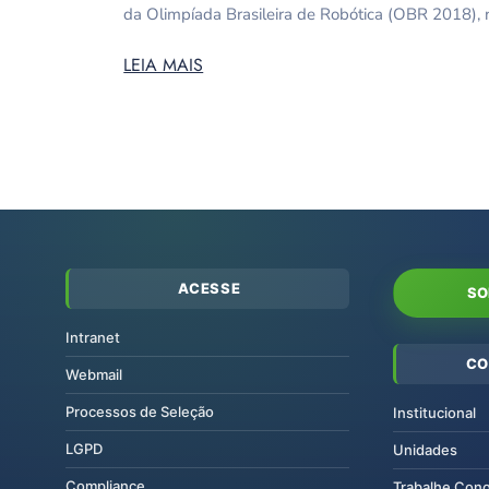
da Olimpíada Brasileira de Robótica (OBR 2018), 
LEIA MAIS
ACESSE
SO
Intranet
CO
Webmail
Processos de Seleção
Institucional
LGPD
Unidades
Compliance
Trabalhe Con