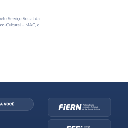
elo Serviço Social da
ico-Cultural – MAC, c
A VOCÊ