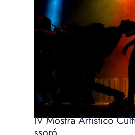
IV Mostra Artístico Cul
ssoró