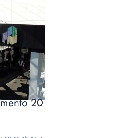
imento 20
ra esse mundo em co