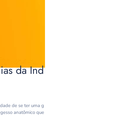
ias da Ind
idade de se ter uma g
um gesso anatômico que