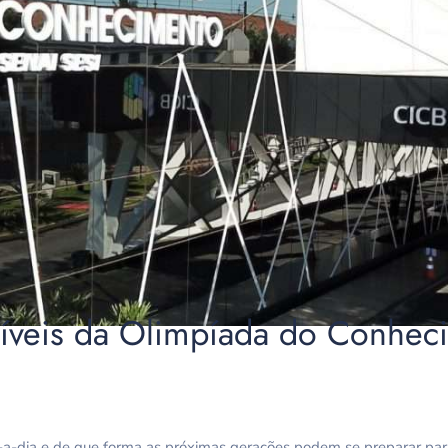
íveis da Olimpíada do Conhec
a-dia e de que forma as próximas gerações podem se preparar pa