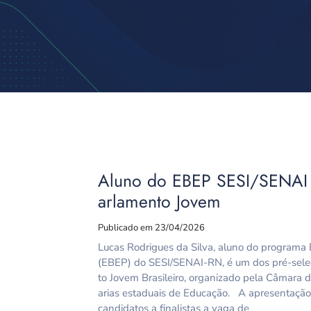
Aluno do EBEP SESI/SENAI 
arlamento Jovem
Publicado em 23/04/2026
Lucas Rodrigues da Silva, aluno do programa 
(EBEP) do SESI/SENAI-RN, é um dos pré-selec
to Jovem Brasileiro, organizado pela Câmara 
arias estaduais de Educação. A apresentação 
candidatos a finalistas a vaga de