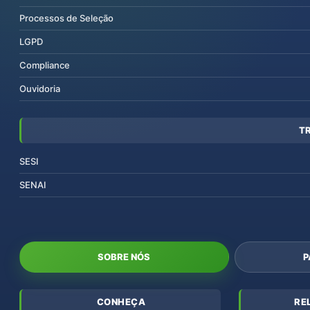
Processos de Seleção
LGPD
Compliance
Ouvidoria
T
SESI
SENAI
SOBRE NÓS
P
CONHEÇA
RE