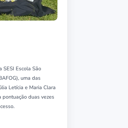
da SESI Escola São
(OBAFOG), uma das
lia Letícia e Maria Clara
a pontuação duas vezes
ucesso.