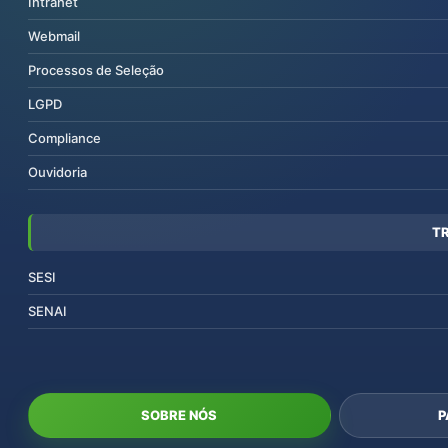
Intranet
Webmail
Processos de Seleção
LGPD
Compliance
Ouvidoria
T
SESI
SENAI
SOBRE NÓS
P