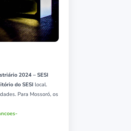
striário 2024 – SESI
itório do SESI
local.
 idades. Para Mossoró, os
ancoes-