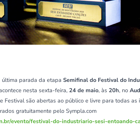
 última parada da etapa
Semifinal do Festival do Indu
acontece nesta sexta-feira,
24 de maio
, às
20h
, no
Aud
e Festival são abertas ao público e livre para todas as
irados gratuitamente pelo Sympla.com
.br/evento/festival-do-industriario-sesi-entoando-c