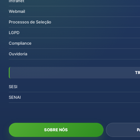
Intranet
Webmail
Processos de Seleção
LGPD
Compliance
Ouvidoria
T
SESI
SENAI
SOBRE NÓS
P