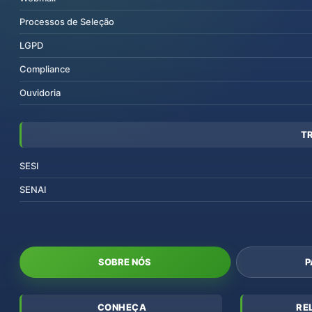
Processos de Seleção
LGPD
Compliance
Ouvidoria
T
SESI
SENAI
SOBRE NÓS
P
CONHEÇA
RE