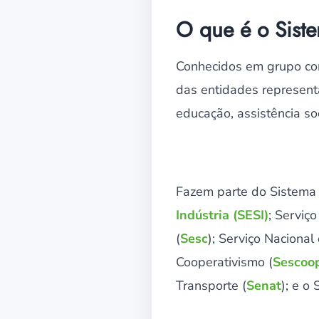
O que é o Sist
Conhecidos em grupo com
das entidades representa
educação, assistência soc
Fazem parte do Sistema
Indústria (SESI)
; Serviç
(
Sesc
); Serviço Naciona
Cooperativismo (
Sescoo
Transporte (
Senat
); e o