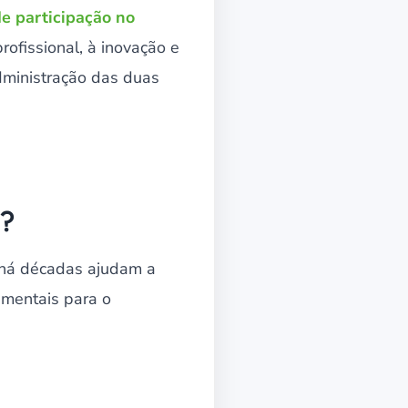
e participação no
ofissional, à inovação e
dministração das duas
I?
I há décadas ajudam a
amentais para o