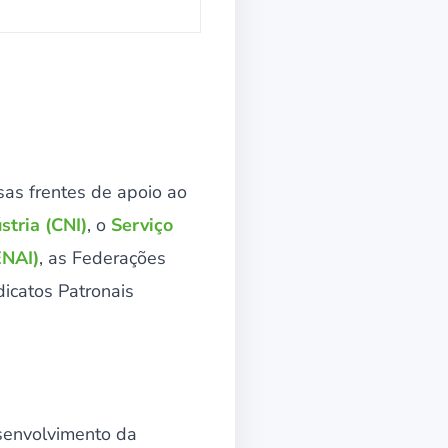
sas frentes de apoio ao
tria (CNI)
, o
Serviço
ENAI)
, as Federações
dicatos Patronais
esenvolvimento da