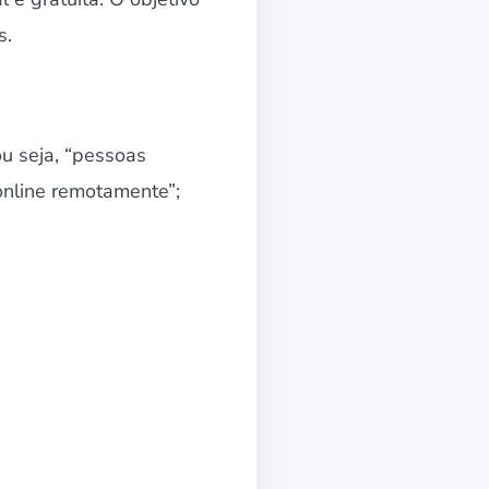
s.
ou seja, “pessoas
online remotamente”;