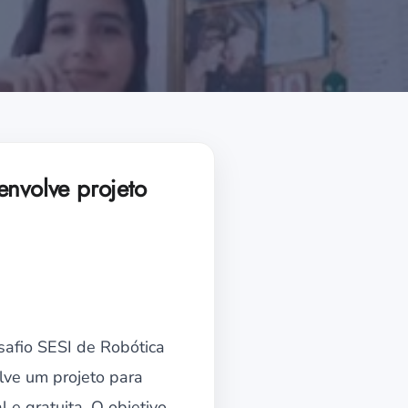
envolve projeto
safio SESI de Robótica
lve um projeto para
l e gratuita. O objetivo