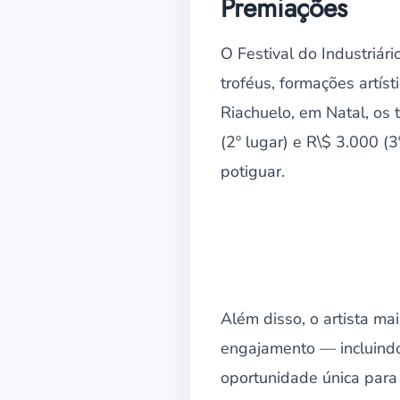
Premiações
O Festival do Industriár
troféus, formações artís
Riachuelo, em Natal, os 
(2º lugar) e R\$ 3.000 (
potiguar.
Além disso, o artista ma
engajamento — incluind
oportunidade única para 