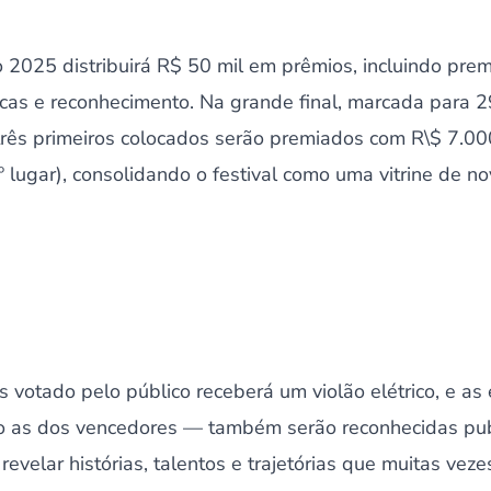
io 2025 distribuirá R$ 50 mil em prêmios, incluindo pre
ticas e reconhecimento. Na grande final, marcada para 
três primeiros colocados serão premiados com R\$ 7.000
3º lugar), consolidando o festival como uma vitrine de n
is votado pelo público receberá um violão elétrico, e 
o as dos vencedores — também serão reconhecidas pub
revelar histórias, talentos e trajetórias que muitas v