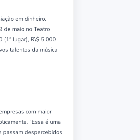
miação em dinheiro,
29 de maio no Teatro
 (1º lugar), R\$ 5.000
ovos talentos da música
as empresas com maior
licamente. “Essa é uma
ezes passam despercebidos