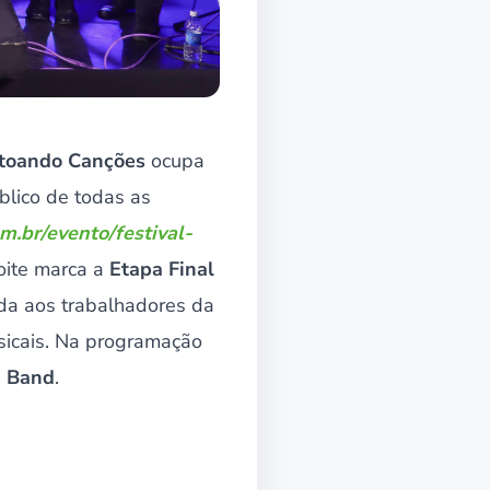
Entoando Canções
ocupa
blico de todas as
m.br/evento/festival-
noite marca a
Etapa Final
da aos trabalhadores da
sicais. Na programação
g Band
.