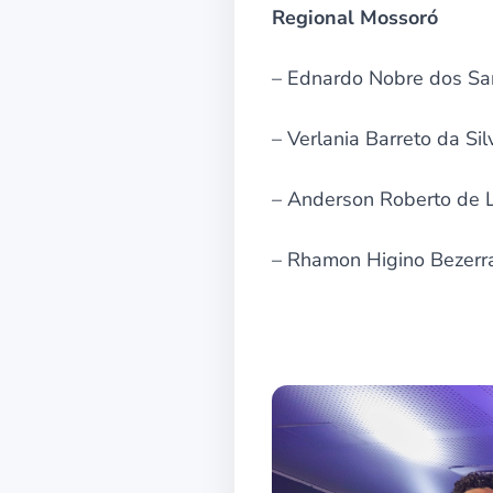
Regional M
ossoró
– Ednardo Nobre dos San
– Verlania Barreto da Si
– Anderson Roberto de L
– Rhamon Higino Bezerra