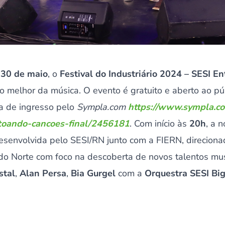
,
30 de maio
, o
Festival do Industriário 2024 – SESI 
 melhor da música. O evento é gratuito e aberto ao pú
da de ingresso pelo
Sympla.com
https://www.sympla.co
ntoando-cancoes-final/2456181
. Com início às
20h
, a 
esenvolvida pelo SESI/RN junto com a FIERN, direciona
 do Norte com foco na descoberta de novos talentos mu
stal
,
Alan Persa
,
Bia Gurgel
com a
Orquestra SESI Bi