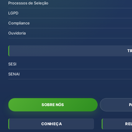
Processos de Seleção
LGPD
Compliance
Ouvidoria
T
SESI
SENAI
SOBRE NÓS
P
CONHEÇA
RE