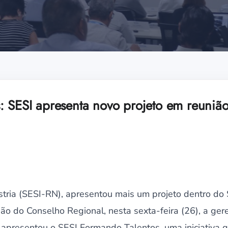
: SESI apresenta novo projeto em reuniã
stria (SESI-RN), apresentou mais um projeto dentro do 
ião do Conselho Regional, nesta sexta-feira (26), a ger
, apresentou o SESI Formando Talentos, uma iniciativa