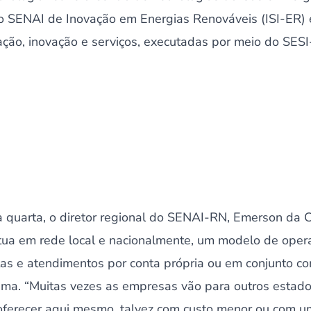
to SENAI de Inovação em Energias Renováveis (ISI-ER) 
ão, inovação e serviços, executadas por meio do SESI-
 quarta, o diretor regional do SENAI-RN, Emerson da C
ua em rede local e nacionalmente, um modelo de oper
as e atendimentos por conta própria ou em conjunto com
tema. “Muitas vezes as empresas vão para outros estad
ferecer aqui mesmo, talvez com custo menor ou com u