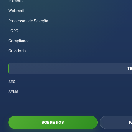
Intranet
Webmail
Processos de Seleção
LGPD
Compliance
Ouvidoria
T
SESI
SENAI
SOBRE NÓS
P