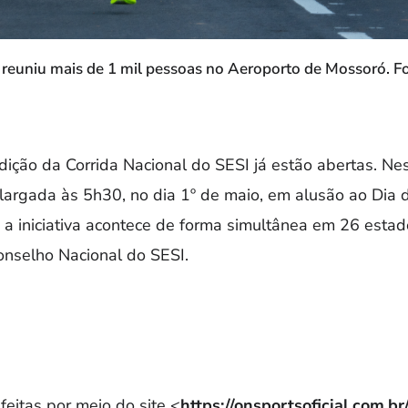
reuniu mais de 1 mil pessoas no Aeroporto de Mossoró. F
edição da Corrida Nacional do SESI já estão abertas. Ne
 largada às 5h30, no dia 1º de maio, em alusão ao Dia 
 a iniciativa acontece de forma simultânea em 26 esta
onselho Nacional do SESI.
feitas por meio do site <
https://onsportsoficial.com.b