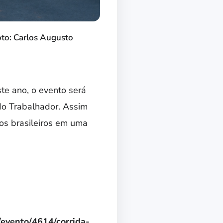
oto: Carlos Augusto
ste ano, o evento será
do Trabalhador. Assim
dos brasileiros em uma
r/evento/4614/corrida-