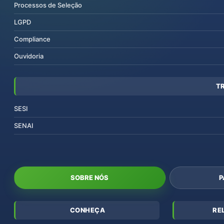
Processos de Seleção
LGPD
Compliance
Ouvidoria
T
SESI
SENAI
SOBRE NÓS
P
CONHEÇA
RE