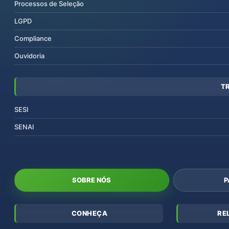
Processos de Seleção
LGPD
Compliance
Ouvidoria
T
SESI
SENAI
SOBRE NÓS
P
CONHEÇA
RE