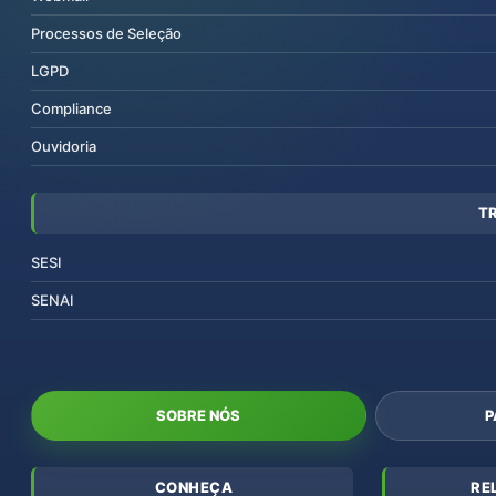
Processos de Seleção
LGPD
Compliance
Ouvidoria
T
SESI
SENAI
SOBRE NÓS
P
CONHEÇA
RE