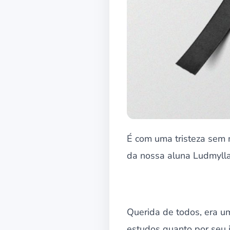
É com uma tristeza sem
da nossa aluna Ludmylla 
Querida de todos, era u
estudos quanto por seu j