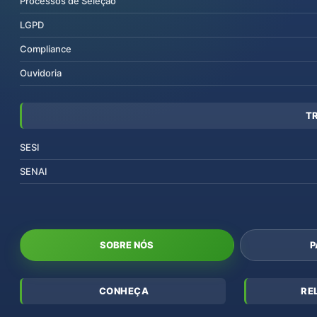
Processos de Seleção
LGPD
Compliance
Ouvidoria
T
SESI
SENAI
SOBRE NÓS
P
CONHEÇA
RE