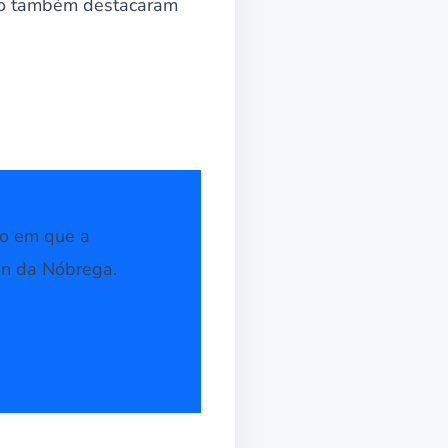
do também destacaram
ão em que a
on da Nóbrega.