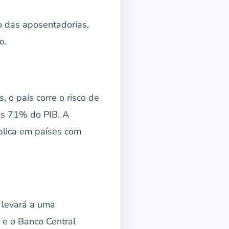
o das aposentadorias,
o.
 o país corre o risco de
dos 71% do PIB. A
ública em países com
 levará a uma
 e o Banco Central