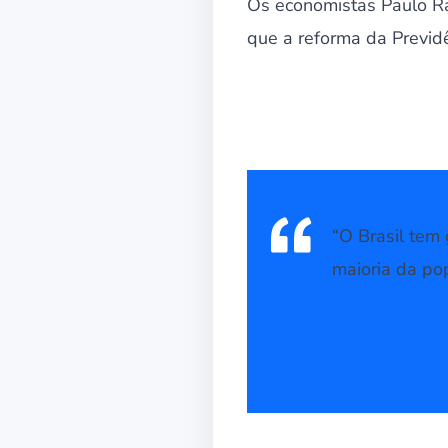
Os economistas Paulo R
que a reforma da Previdê
“O Brasil tem
maioria da po