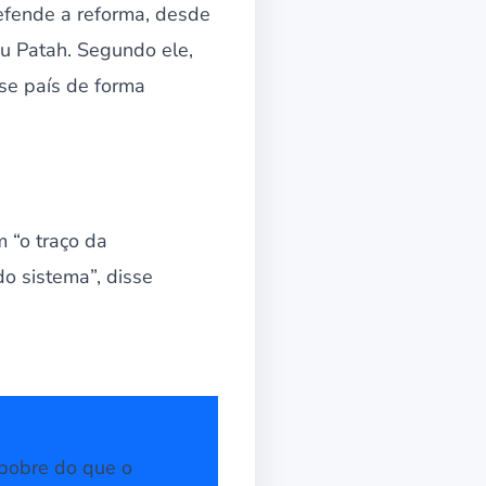
efende a reforma, desde
ou Patah. Segundo ele,
se país de forma
m “o traço da
do sistema”, disse
 pobre do que o