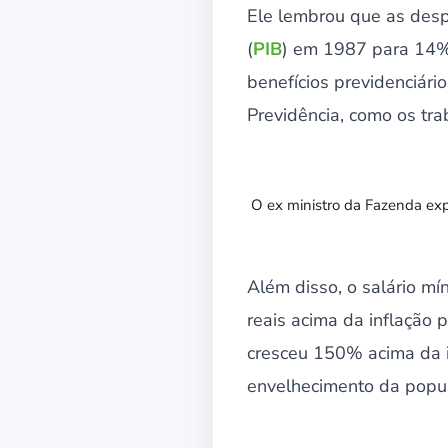
Ele lembrou que as desp
(
PIB
) em 1987 para 14% 
benefícios previdenciár
Previdência, como os tra
O ex ministro da Fazenda exp
Além disso, o salário mí
reais acima da inflação 
cresceu 150% acima da in
envelhecimento da popu