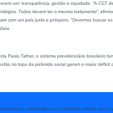
devem ser: transparência, gestão e equidade. “A CGT d
ivilégios. Todos devem ter o mesmo tratamento”, afirm
nham com um país justo e próspero. “Devemos buscar es
cluiu.
ta Paulo Tafner, o sistema previdenciário brasileiro te
stão no topo da pirâmide social geram o maior déficit 
videnciário, combinado com o tributário, tributa mais o