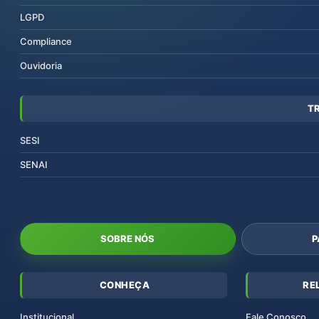
LGPD
Compliance
Ouvidoria
T
SESI
SENAI
SOBRE NÓS
P
CONHEÇA
RE
Institucional
Fale Conosco