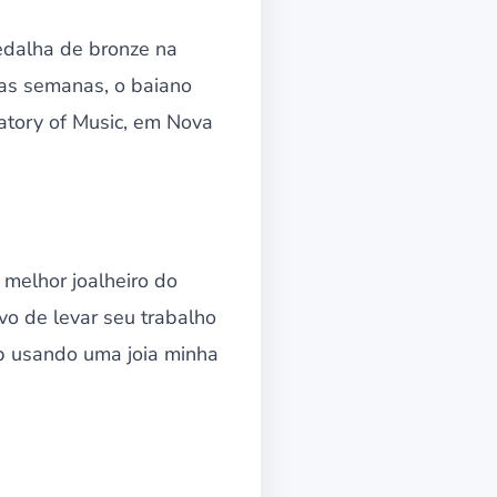
edalha de bronze na
as semanas, o baiano
atory of Music, em Nova
 melhor joalheiro do
o de levar seu trabalho
ep usando uma joia minha