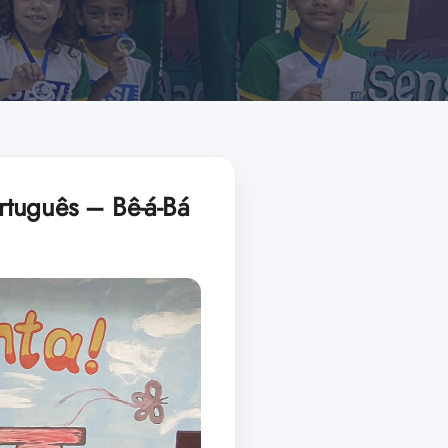
rtuguês – Bê-á-Bá