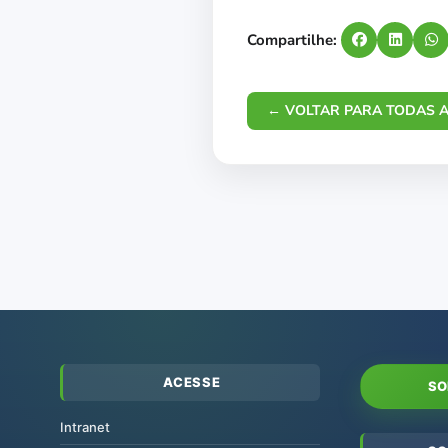
Compartilhe:
← VOLTAR PARA TODAS A
ACESSE
SO
Intranet