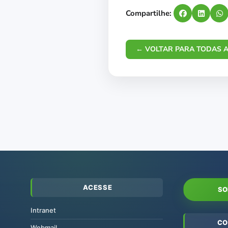
Compartilhe:
← VOLTAR PARA TODAS A
ACESSE
SO
Intranet
CO
Webmail