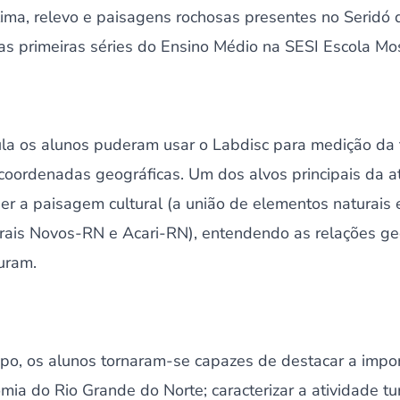
lima, relevo e paisagens rochosas presentes no Seridó 
s primeiras séries do Ensino Médio na SESI Escola Moss
ula os alunos puderam usar o Labdisc para medição da
e coordenadas geográficas. Um dos alvos principais da at
r a paisagem cultural (a união de elementos naturais 
ais Novos-RN e Acari-RN), entendendo as relações geog
uram.
po, os alunos tornaram-se capazes de destacar a impor
ia do Rio Grande do Norte; caracterizar a atividade turí