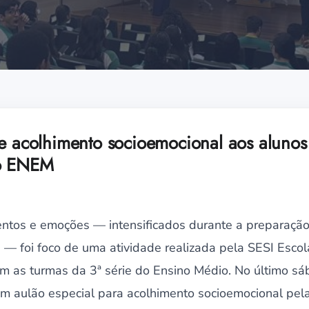
e acolhimento socioemocional aos alunos 
 o ENEM
entos e emoções — intensificados durante a preparaçã
— foi foco de uma atividade realizada pela SESI Escol
 as turmas da 3ª série do Ensino Médio. No último sá
um aulão especial para acolhimento socioemocional pela