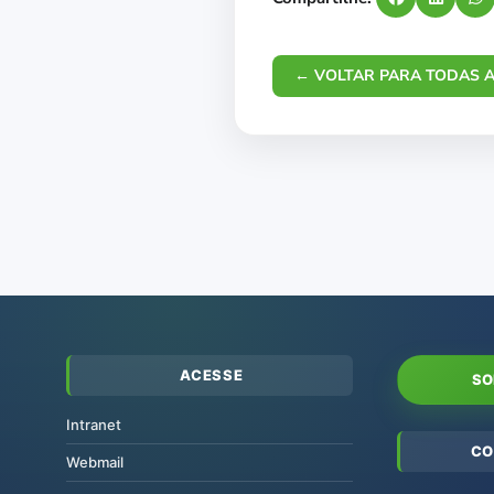
← VOLTAR PARA TODAS A
ACESSE
SO
Intranet
CO
Webmail