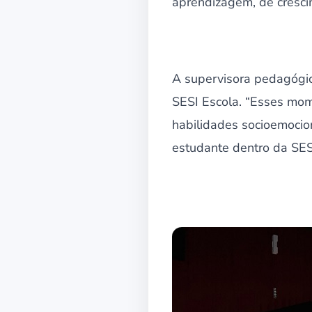
aprendizagem, de crescim
A supervisora pedagógic
SESI Escola. “Esses mom
habilidades socioemocion
estudante dentro da SESI