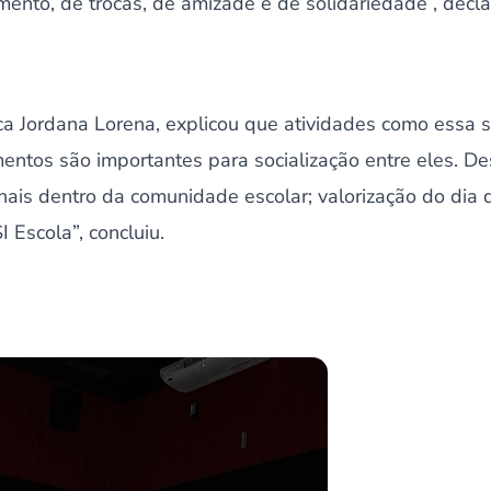
ento, de trocas, de amizade e de solidariedade”, decla
a Jordana Lorena, explicou que atividades como essa 
entos são importantes para socialização entre eles. D
ais dentro da comunidade escolar; valorização do dia 
 Escola”, concluiu.