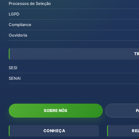
Processos de Seleção
LGPD
Compliance
Ouvidoria
T
SESI
SENAI
SOBRE NÓS
P
CONHEÇA
RE