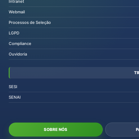
Intranet
Webmail
Processos de Seleção
LGPD
Compliance
Ouvidoria
T
SESI
SENAI
SOBRE NÓS
P