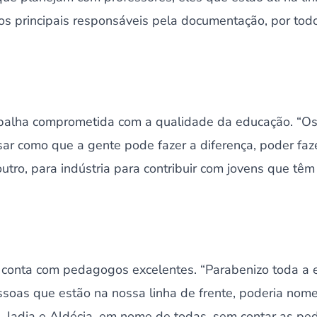
os principais responsáveis pela documentação, por tod
rabalha comprometida com a qualidade da educação. “
r como que a gente pode fazer a diferença, poder fa
outro, para indústria para contribuir com jovens que têm
I conta com pedagogos excelentes. “Parabenizo toda a 
oas que estão na nossa linha de frente, poderia nom
a, Iadja e Aldécia, em nome de todas, sem contar as p