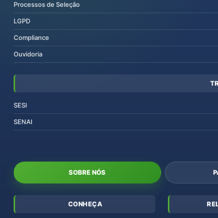
Processos de Seleção
LGPD
Compliance
Ouvidoria
T
SESI
SENAI
SOBRE NÓS
P
CONHEÇA
RE