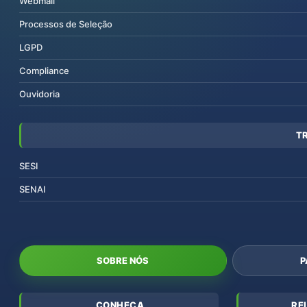
Webmail
Processos de Seleção
LGPD
Compliance
Ouvidoria
T
SESI
SENAI
SOBRE NÓS
P
CONHEÇA
RE