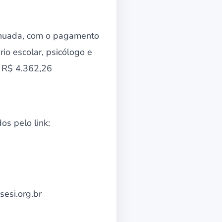
tinuada, com o pagamento
io escolar, psicólogo e
a R$ 4.362,26
os pelo link:
esi.org.br