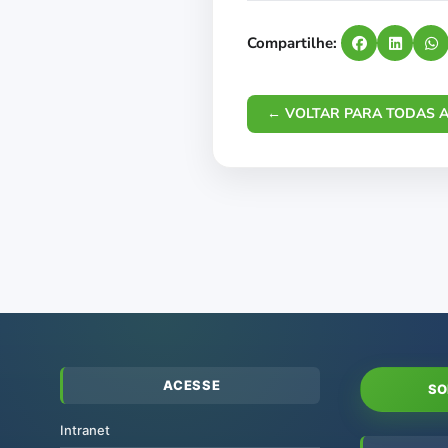
Compartilhe:
← VOLTAR PARA TODAS A
ACESSE
SO
Intranet