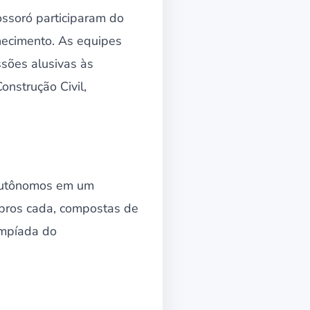
ossoró participaram do
hecimento. As equipes
ssões alusivas às
onstrução Civil,
 autônomos em um
mbros cada, compostas de
impíada do