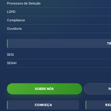
Processos de Seleção
LGPD
Compliance
Ouvidoria
T
SESI
SENAI
SOBRE NÓS
P
CONHEÇA
RE