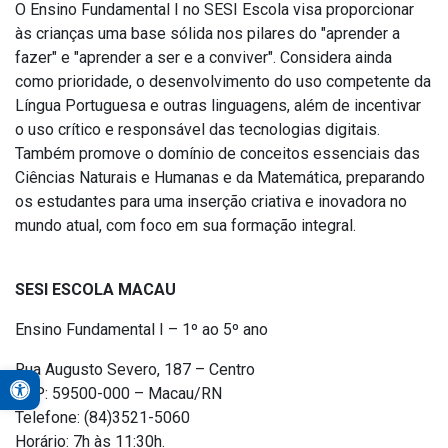
O Ensino Fundamental I no SESI Escola visa proporcionar
às crianças uma base sólida nos pilares do "aprender a
fazer" e "aprender a ser e a conviver". Considera ainda
como prioridade, o desenvolvimento do uso competente da
Língua Portuguesa e outras linguagens, além de incentivar
o uso crítico e responsável das tecnologias digitais.
Também promove o domínio de conceitos essenciais das
Ciências Naturais e Humanas e da Matemática, preparando
os estudantes para uma inserção criativa e inovadora no
mundo atual, com foco em sua formação integral.
SESI ESCOLA MACAU
Ensino Fundamental I – 1º ao 5º ano
Rua Augusto Severo, 187 – Centro
Open toolbar
CEP: 59500-000 – Macau/RN
A+
Telefone: (84)3521-5060
A-
Horário: 7h às 11:30h.