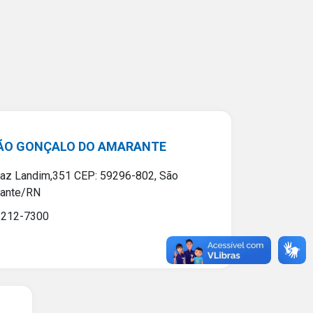
SÃO GONÇALO DO AMARANTE
maz Landim,351 CEP: 59296-802, São
rante/RN
3212-7300