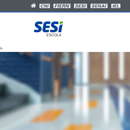
En
A 
>