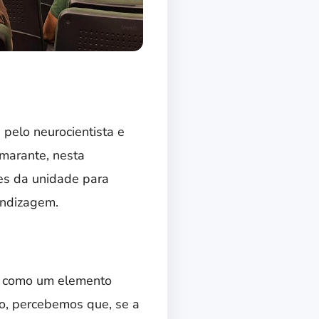
pelo neurocientista e
Amarante, nesta
res da unidade para
endizagem.
o como um elemento
o, percebemos que, se a