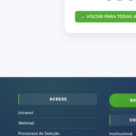
← VOLTAR PARA TODAS A
ACESSE
SO
Intranet
CO
Webmail
Processos de Seleção
Institucional