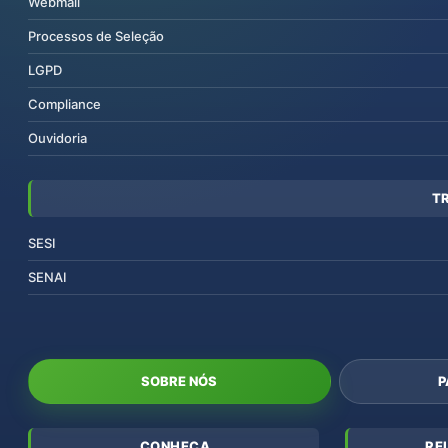
Webmail
Processos de Seleção
LGPD
Compliance
Ouvidoria
T
SESI
SENAI
SOBRE NÓS
P
CONHEÇA
RE